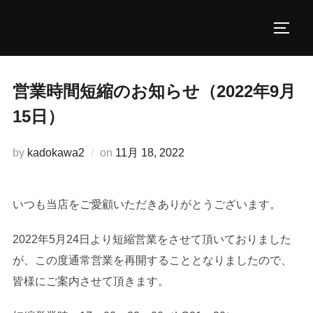
コ
ン
サイド
テ
ン
ツ
営業時間短縮のお知らせ（2022年9月
へ
15日）
ス
キ
投
by
kadokawa2
on
11月 18, 2022
ッ
稿
プ
日:
いつも当店をご愛顧いただきありがとうございます。
2022年5月24日より短縮営業をさせて頂いておりました
が、この度通常営業を再開することとなりましたので、
皆様にご案内させて頂きます。